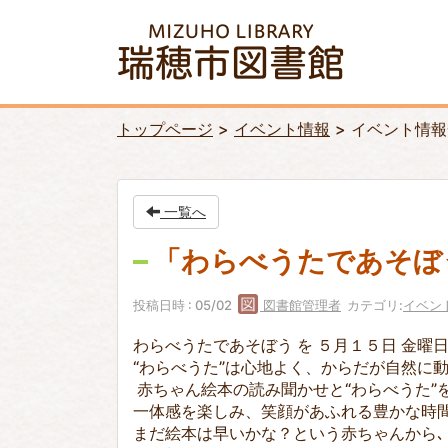
トップページ
イベント情報
イベント情報
一覧へ
「わらべうたであそぼ
投稿日時 : 05/02
図書館管理者
カテゴリ:
イベン
わらべうたであそぼう を ５月１５日 金曜
“わらべうた”は心地よく、からだが自然に
赤ちゃん絵本の読み聞かせと“わらべうた”
一体感を楽しみ、笑顔があふれる豊かな時間
まだ絵本は早いかな？という赤ちゃんから